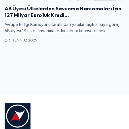
AB Üyesi Ülkelerden Savunma Harcamaları İçin
127 Milyar Euro’luk Kredi…
Kullanıcı Adı veya E-posta
Avrupa Birliği Komisyonu tarafından yapılan açıklamaya göre,
AB üyesi 18 ülke, savunma tedariklerini finanse etmek…
31 TEMMUZ 2025
Şifre
Beni Hatırla
Şifremi Unuttum
Giriş Yap