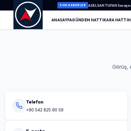
ASELSAN TUFAN Savaşın K
SON HABERLER
ANASAYFA
GÜNDEM HATTI
KARA HATTI
H
Görüş, ö
Telefon
+90 542 825 90 59