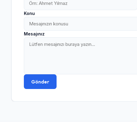
Konu
Kullanıcı Adı veya E-posta
Mesajınız
Şifre
Beni Hatırla
Şifremi Unuttum
Gönder
Giriş Yap