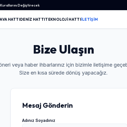
urallarını Değiştirecek
AVA HATTI
DENIZ HATTI
TEKNOLOJI HATTI
İLETIŞIM
Bize Ulaşın
neri veya haber ihbarlarınız için bizimle iletişime geçebi
Size en kısa sürede dönüş yapacağız.
Mesaj Gönderin
Adınız Soyadınız
Giriş Yap