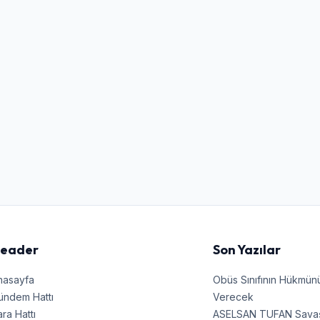
Şifre
Beni Hatırla
Şifremi Unuttum
Giriş Yap
eader
Son Yazılar
nasayfa
Obüs Sınıfının Hükmü
ündem Hattı
Verecek
ra Hattı
ASELSAN TUFAN Savaşın