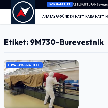
ASELSAN TUFAN Savaşın K
SON HABERLER
ANASAYFA
GÜNDEM HATTI
KARA HATTI
H
Etiket: 9M730-Burevestnik
HAVA SAVUNMA HATTI