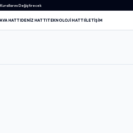
urallarını Değiştirecek
AVA HATTI
DENIZ HATTI
TEKNOLOJI HATTI
İLETIŞIM
Giriş Yap
Kullanıcı Adı veya E-posta