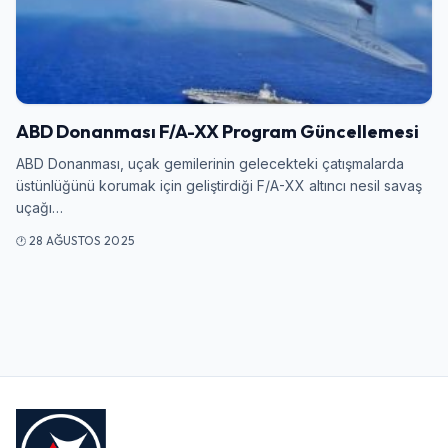
Giriş Yap
Kullanıcı Adı veya E-posta
ABD Donanması F/A-XX Program Güncellemesi
ABD Donanması, uçak gemilerinin gelecekteki çatışmalarda
üstünlüğünü korumak için geliştirdiği F/A-XX altıncı nesil savaş
Şifre
uçağı…
28 AĞUSTOS 2025
Beni Hatırla
Şifremi Unuttum
Giriş Yap