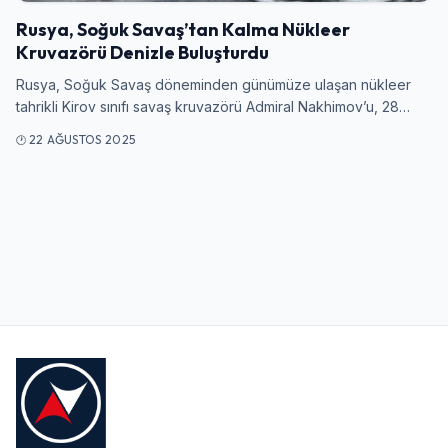
Rusya, Soğuk Savaş’tan Kalma Nükleer
Kruvazörü Denizle Buluşturdu
Kullanıcı Adı veya E-posta
Rusya, Soğuk Savaş döneminden günümüze ulaşan nükleer
tahrikli Kirov sınıfı savaş kruvazörü Admiral Nakhimov’u, 28…
22 AĞUSTOS 2025
Şifre
Beni Hatırla
Şifremi Unuttum
Giriş Yap