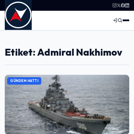
Etiket: Admiral Nakhimov
GÜNDEM HATTI
Giriş Yap