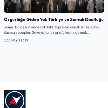
Giriş Yap
Kullanıcı Adı veya E-posta
Özgürlüğe Giden Yol: Türkiye ve Somali Dostluğu
Somali bölgesi yıllarca çok fakir topraklar olarak lanse edildi.
Başlıca sebepleri Süveyş kanalı giriş/çıkışına gelmek…
Şifre
26 MAYIS 2025
Beni Hatırla
Şifremi Unuttum
Giriş Yap