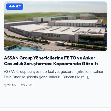
MANŞET
Giriş Yap
Kullanıcı Adı veya E-posta
ASSAN Group Yöneticilerine FETÖ ve Askeri
Şifre
Casusluk Soruşturması Kapsamında Gözaltı
ASSAN Group bünyesinde faaliyet gösteren şirketlerin sahibi
Emin Öner ile şirketin genel müdürü Gürcan Okumuş,…
Beni Hatırla
Şifremi Unuttum
28 AĞUSTOS 2025
Giriş Yap