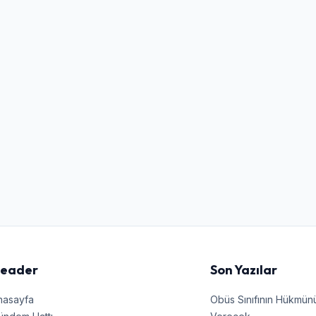
Kullanıcı Adı veya E-posta
Şifre
Beni Hatırla
Şifremi Unuttum
Giriş Yap
eader
Son Yazılar
nasayfa
Obüs Sınıfının Hükmü