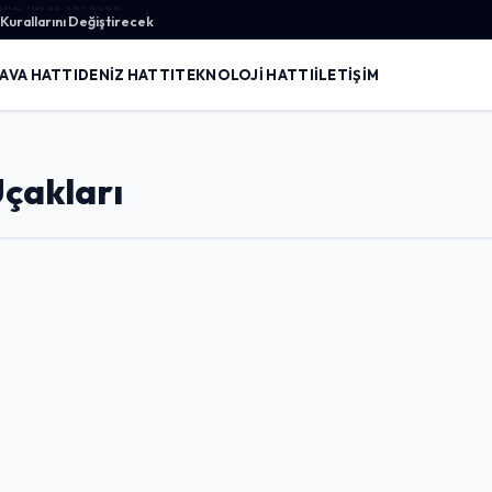
urallarını Değiştirecek
AVA HATTI
DENIZ HATTI
TEKNOLOJI HATTI
İLETIŞIM
çakları
Giriş Yap