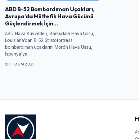
ABD B-52 Bombardıman Uçakları,
Avrupa’da Müttefik Hava Gücünü
Güçlendirmek İçin…
ABD Hava Kuvvetleri, Barksdale Hava Üssü,
Louisiana’dan B-52 Stratofortress
bombardıman uçaklarını Morón Hava Üssü,
İspanya’ya…
11 KASIM 2025
H
A