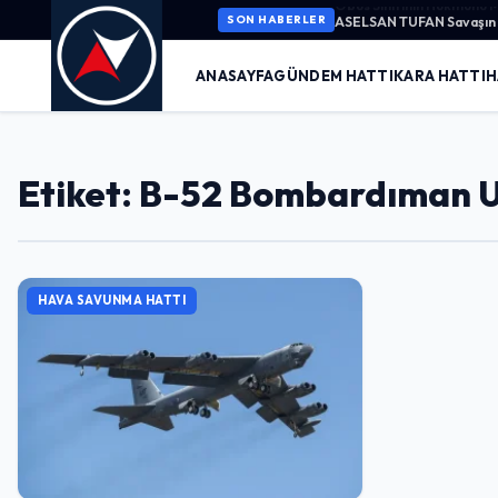
ASELSAN TUFAN Savaşın K
SON HABERLER
ANASAYFA
GÜNDEM HATTI
KARA HATTI
H
Etiket: B-52 Bombardıman U
HAVA SAVUNMA HATTI