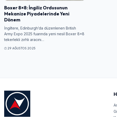
Boxer 8×8: İngiliz Ordusunun
Mekanize Piyadelerinde Yeni
Dönem
İngiltere, Edinburgh’da düzenlenen British
Army Expo 2025 fuarında yeni nesil Boxer 8×8
tekerlekli zırhlı aracını…
29 AĞUSTOS 2025
H
A
G