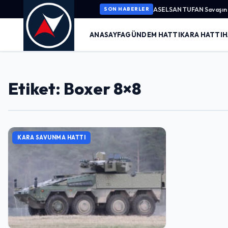
ASELSAN TUFAN Savaşın K
SON HABERLER
ANASAYFA
GÜNDEM HATTI
KARA HATTI
H
Etiket: Boxer 8×8
KARA SAVUNMA HATTI