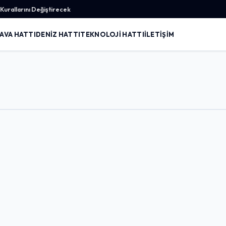
urallarını Değiştirecek
AVA HATTI
DENIZ HATTI
TEKNOLOJI HATTI
İLETIŞIM
Giriş Yap