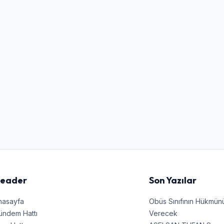
Kullanıcı Adı veya E-posta
Şifre
Beni Hatırla
Şifremi Unuttum
Giriş Yap
eader
Son Yazılar
nasayfa
Obüs Sınıfının Hükmü
ündem Hattı
Verecek