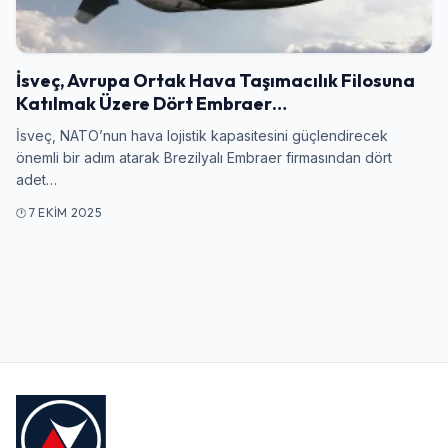
Giriş Yap
İsveç, Avrupa Ortak Hava Taşımacılık Filosuna
Kullanıcı Adı veya E-posta
Katılmak Üzere Dört Embraer…
İsveç, NATO’nun hava lojistik kapasitesini güçlendirecek
önemli bir adım atarak Brezilyalı Embraer firmasından dört
adet…
Şifre
7 EKIM 2025
Beni Hatırla
Şifremi Unuttum
Giriş Yap