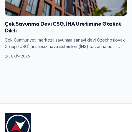
Giriş Yap
Çek Savunma Devi CSG, İHA Üretimine Gözünü
Kullanıcı Adı veya E-posta
Dikti
Çek Cumhuriyeti merkezli savunma sanayi devi Czechoslovak
Group (CSG), insansız hava sistemleri (İHS) pazarına adım…
Şifre
8 EKIM 2025
Beni Hatırla
Şifremi Unuttum
Giriş Yap