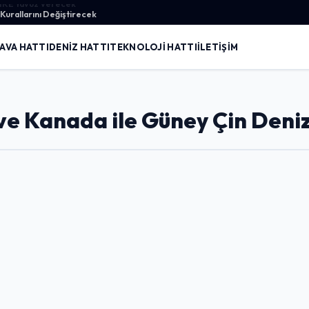
urallarını Değiştirecek
AVA HATTI
DENIZ HATTI
TEKNOLOJI HATTI
İLETIŞIM
a ve Kanada ile Güney Çin Deni
Giriş Yap