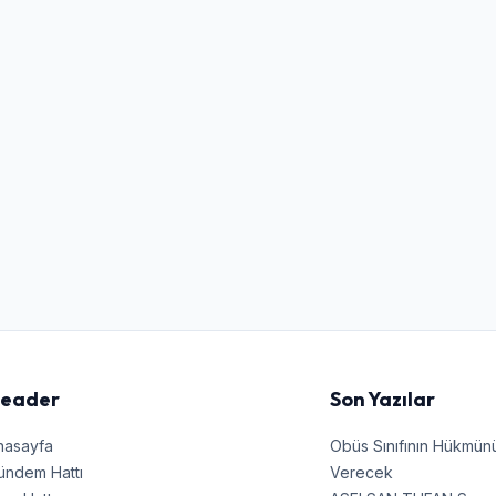
Kullanıcı Adı veya E-posta
Şifre
Beni Hatırla
Şifremi Unuttum
Giriş Yap
eader
Son Yazılar
nasayfa
Obüs Sınıfının Hükmü
ündem Hattı
Verecek