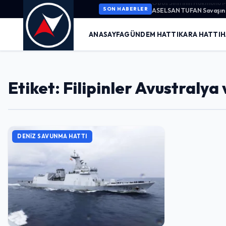
ASELSAN TUFAN Savaşın K
SON HABERLER
ANASAYFA
GÜNDEM HATTI
KARA HATTI
H
Etiket: Filipinler Avustraly
DENIZ SAVUNMA HATTI