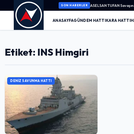
ASELSAN TUFAN Savaşın K
SON HABERLER
ANASAYFA
GÜNDEM HATTI
KARA HATTI
H
Etiket: INS Himgiri
DENIZ SAVUNMA HATTI