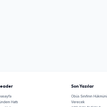
Kullanıcı Adı veya E-posta
Şifre
Beni Hatırla
Şifremi Unuttum
Giriş Yap
eader
Son Yazılar
nasayfa
Obüs Sınıfının Hükmü
ündem Hattı
Verecek