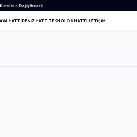
urallarını Değiştirecek
AVA HATTI
DENIZ HATTI
TEKNOLOJI HATTI
İLETIŞIM
Giriş Yap