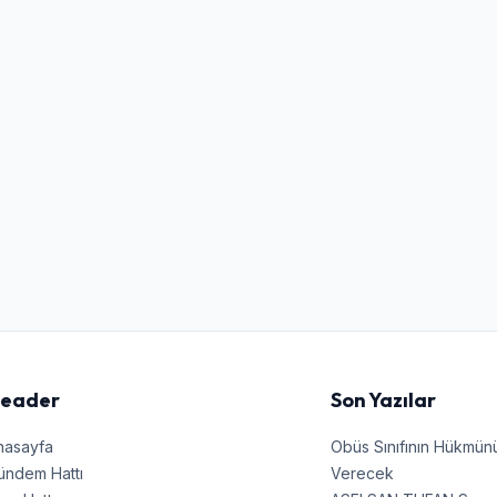
Kullanıcı Adı veya E-posta
Şifre
Beni Hatırla
Şifremi Unuttum
Giriş Yap
eader
Son Yazılar
nasayfa
Obüs Sınıfının Hükmü
ündem Hattı
Verecek