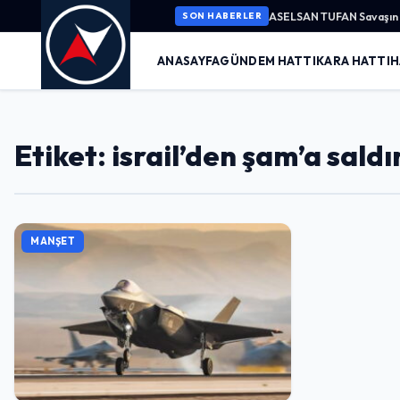
ASELSAN TUFAN Savaşın K
SON HABERLER
ANASAYFA
GÜNDEM HATTI
KARA HATTI
H
Etiket: israil’den şam’a saldı
MANŞET