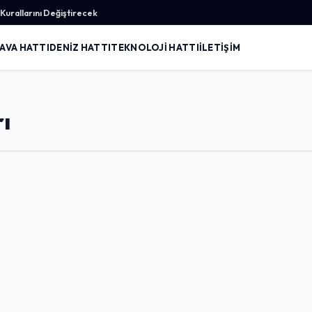
urallarını Değiştirecek
AVA HATTI
DENIZ HATTI
TEKNOLOJI HATTI
İLETIŞIM
rı
Giriş Yap