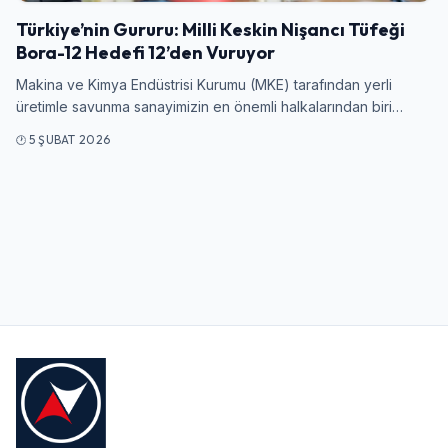
Türkiye’nin Gururu: Milli Keskin Nişancı Tüfeği
Bora-12 Hedefi 12’den Vuruyor
Kullanıcı Adı veya E-posta
Makina ve Kimya Endüstrisi Kurumu (MKE) tarafından yerli
üretimle savunma sanayimizin en önemli halkalarından biri…
5 ŞUBAT 2026
Şifre
Beni Hatırla
Şifremi Unuttum
Giriş Yap