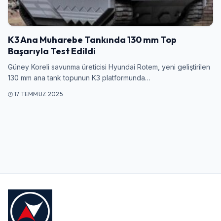
Giriş Yap
K3 Ana Muharebe Tankında 130 mm Top
Kullanıcı Adı veya E-posta
Başarıyla Test Edildi
Güney Koreli savunma üreticisi Hyundai Rotem, yeni geliştirilen
130 mm ana tank topunun K3 platformunda…
Şifre
17 TEMMUZ 2025
Beni Hatırla
Şifremi Unuttum
Giriş Yap