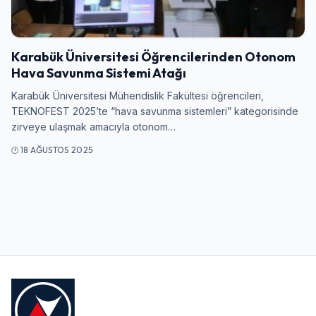
Giriş Yap
Karabük Üniversitesi Öğrencilerinden Otonom
Kullanıcı Adı veya E-posta
Hava Savunma Sistemi Atağı
Karabük Üniversitesi Mühendislik Fakültesi öğrencileri,
TEKNOFEST 2025’te “hava savunma sistemleri” kategorisinde
zirveye ulaşmak amacıyla otonom…
Şifre
18 AĞUSTOS 2025
Beni Hatırla
Şifremi Unuttum
Giriş Yap