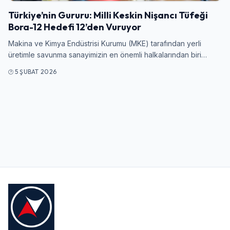
Türkiye’nin Gururu: Milli Keskin Nişancı Tüfeği
Bora-12 Hedefi 12’den Vuruyor
Kullanıcı Adı veya E-posta
Makina ve Kimya Endüstrisi Kurumu (MKE) tarafından yerli
üretimle savunma sanayimizin en önemli halkalarından biri…
5 ŞUBAT 2026
Şifre
Beni Hatırla
Şifremi Unuttum
Giriş Yap