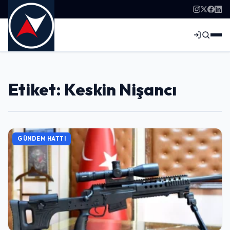
Etiket: Keskin Nişancı
GÜNDEM HATTI
Giriş Yap