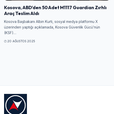
Giriş Yap
Kosova, ABD’den 50 Adet M1117 Guardian Zırhlı
Araç Teslim Aldı
Kullanıcı Adı veya E-posta
Kosova Başbakanı Albin Kurti, sosyal medya platformu X
üzerinden yaptığı açıklamada, Kosova Güvenlik Gücü’nün
(KSF)…
Şifre
20 AĞUSTOS 2025
Beni Hatırla
Şifremi Unuttum
Giriş Yap