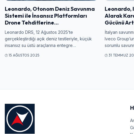
Leonardo, Otonom Deniz Savunma
Leonardo, I
Sistemi ile İnsansız Platformları
Alarak Kar
Drone Tehditlerine…
Gücünü Art
Leonardo DRS, 12 Ağustos 2025’te
İtalyan savunm
gerçekleştirdiği açık deniz testleriyle, küçük
Iveco Group’un
insansız su üstü araçlarına entegre…
sorumlu savun
15 AĞUSTOS 2025
31 TEMMUZ 20
H
A
G