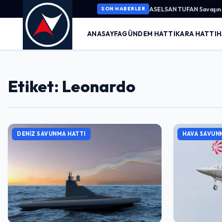
ASELSAN TUFAN Savaşın K
SON HABERLER
ANASAYFA
GÜNDEM HATTI
KARA HATTI
H
Etiket: Leonardo
DENIZ SAVUNMA HATTI
HAVA SAVUN