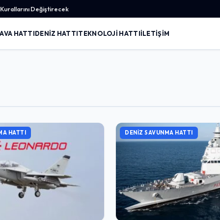
urallarını Değiştirecek
AVA HATTI
DENIZ HATTI
TEKNOLOJI HATTI
İLETIŞIM
MA HATTI
DENIZ SAVUNMA HATTI
Giriş Yap