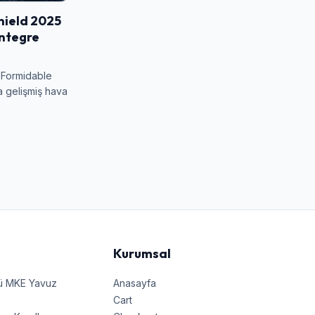
hield 2025
Entegre
 Formidable
a gelişmiş hava
Kurumsal
nü MKE Yavuz
Anasayfa
Cart