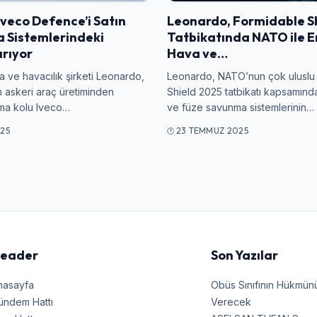
Kullanıcı Adı veya E-posta
veco Defence’i Satın
Leonardo, Formidable S
a Sistemlerindeki
Tatbikatında NATO ile 
ırıyor
Hava ve…
Şifre
a ve havacılık şirketi Leonardo,
Leonardo, NATO’nun çok uluslu
 askeri araç üretiminden
Shield 2025 tatbikatı kapsamınd
ma kolu Iveco…
ve füze savunma sistemlerinin…
25
23 TEMMUZ 2025
Beni Hatırla
Şifremi Unuttum
Giriş Yap
eader
Son Yazılar
nasayfa
Obüs Sınıfının Hükmü
ündem Hattı
Verecek