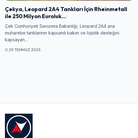
Giriş Yap
Çekya, Leopard 2A4 Tankları İçin Rheinmetall
ile 250 Milyon Euroluk…
Kullanıcı Adı veya E-posta
Çek Cumhuriyeti Savunma Bakanlığı, Leopard 2A4 ana
muharebe tanklarının kapsamlı bakım ve lojistik desteğini
kapsayan…
Şifre
29 TEMMUZ 2025
Beni Hatırla
Şifremi Unuttum
Giriş Yap