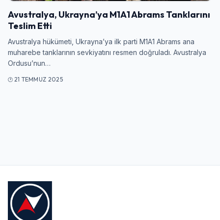
Giriş Yap
Avustralya, Ukrayna’ya M1A1 Abrams Tanklarını
Teslim Etti
Kullanıcı Adı veya E-posta
Avustralya hükümeti, Ukrayna’ya ilk parti M1A1 Abrams ana
muharebe tanklarının sevkiyatını resmen doğruladı. Avustralya
Ordusu’nun…
Şifre
21 TEMMUZ 2025
Beni Hatırla
Şifremi Unuttum
Giriş Yap