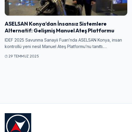
Giriş Yap
ASELSAN Konya’dan İnsansız Sistemlere
Kullanıcı Adı veya E-posta
Alternatif: Gelişmiş Manuel Ateş Platformu
IDEF 2025 Savunma Sanayii Fuarı’nda ASELSAN Konya, insan
kontrollü yeni nesil Manuel Ateş Platformu’nu tanıttı.…
Şifre
29 TEMMUZ 2025
Beni Hatırla
Şifremi Unuttum
Giriş Yap