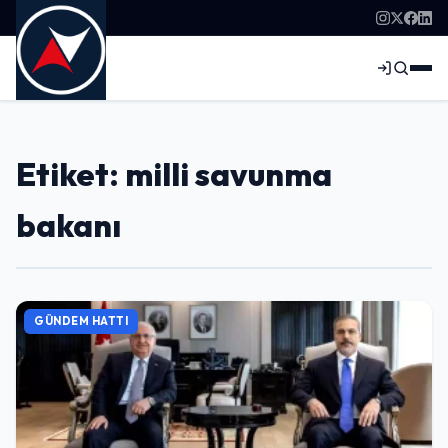
Etiket: milli savunma
bakanı
GÜNDEM HATTI