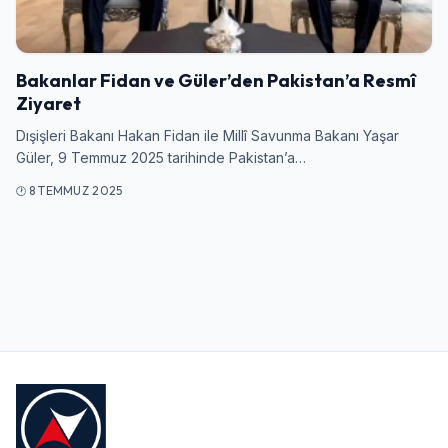
Giriş Yap
Bakanlar Fidan ve Güler’den Pakistan’a Resmî
Kullanıcı Adı veya E-posta
Ziyaret
Dışişleri Bakanı Hakan Fidan ile Millî Savunma Bakanı Yaşar
Güler, 9 Temmuz 2025 tarihinde Pakistan’a…
Şifre
8 TEMMUZ 2025
Beni Hatırla
Şifremi Unuttum
Giriş Yap