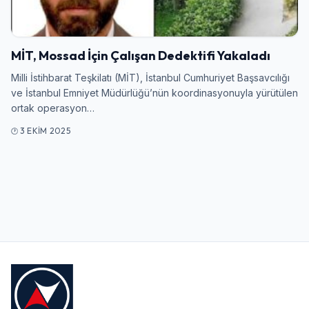
Giriş Yap
MİT, Mossad İçin Çalışan Dedektifi Yakaladı
Kullanıcı Adı veya E-posta
Milli İstihbarat Teşkilatı (MİT), İstanbul Cumhuriyet Başsavcılığı
ve İstanbul Emniyet Müdürlüğü’nün koordinasyonuyla yürütülen
ortak operasyon…
Şifre
3 EKIM 2025
Beni Hatırla
Şifremi Unuttum
Giriş Yap