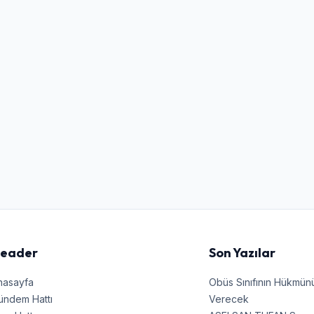
Kullanıcı Adı veya E-posta
Şifre
Beni Hatırla
Şifremi Unuttum
Giriş Yap
eader
Son Yazılar
nasayfa
Obüs Sınıfının Hükmü
ündem Hattı
Verecek