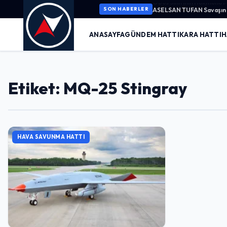
ASELSAN TUFAN Savaşın K
SON HABERLER
ANASAYFA
GÜNDEM HATTI
KARA HATTI
H
Etiket: MQ-25 Stingray
HAVA SAVUNMA HATTI