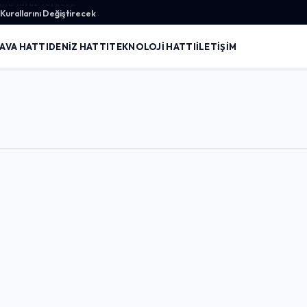
urallarını Değiştirecek
AVA HATTI
DENIZ HATTI
TEKNOLOJI HATTI
İLETIŞIM
Giriş Yap