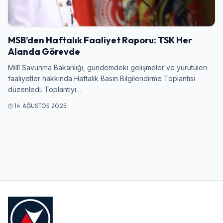
Giriş Yap
MSB’den Haftalık Faaliyet Raporu: TSK Her
Kullanıcı Adı veya E-posta
Alanda Görevde
Millî Savunma Bakanlığı, gündemdeki gelişmeler ve yürütülen
faaliyetler hakkında Haftalık Basın Bilgilendirme Toplantısı
düzenledi. Toplantıyı…
Şifre
14 AĞUSTOS 2025
Beni Hatırla
Şifremi Unuttum
Giriş Yap