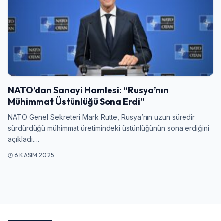
Giriş Yap
Kullanıcı Adı veya E-posta
NATO’dan Sanayi Hamlesi: “Rusya’nın
Mühimmat Üstünlüğü Sona Erdi”
Şifre
NATO Genel Sekreteri Mark Rutte, Rusya’nın uzun süredir
sürdürdüğü mühimmat üretimindeki üstünlüğünün sona erdiğini
açıkladı.…
6 KASIM 2025
Beni Hatırla
Şifremi Unuttum
Giriş Yap