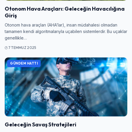
Otonom Hava Araçları: Geleceğin Havacılığına
Giriş
Otonom hava araçları (AHA’lar), insan müdahalesi olmadan
tamamen kendi algoritmalarıyla uçabilen sistemlerdir. Bu uçaklar
genellikle…
7 TEMMUZ 2025
Giriş Yap
GÜNDEM HATTI
Kullanıcı Adı veya E-posta
Şifre
Geleceğin Savaş Stratejileri
Beni Hatırla
Şifremi Unuttum