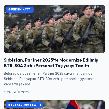
Şifre
GÜNDEM HATTI
Beni Hatırla
Şifremi Unuttum
Giriş Yap
Sırbistan, Partner 2025’te Modernize Edilmiş
BTR-80A Zırhlı Personel Taşıyıcıyı Tanıttı
Belgrad’da düzenlenen Partner 2025 savunma fuarında
Sırbistan, Rus yapımı BTR-80A zırhlı personel taşıyıcısının
kapsamlı şekilde…
24 EYLÜL 2025
KARA SAVUNMA HATTI