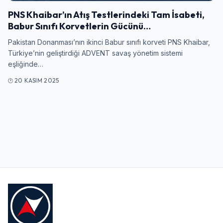
Giriş Yap
PNS Khaibar’ın Atış Testlerindeki Tam İsabeti,
Babur Sınıfı Korvetlerin Gücünü…
Kullanıcı Adı veya E-posta
Pakistan Donanması’nın ikinci Babur sınıfı korveti PNS Khaibar,
Türkiye’nin geliştirdiği ADVENT savaş yönetim sistemi
eşliğinde…
Şifre
20 KASIM 2025
Beni Hatırla
Şifremi Unuttum
Giriş Yap