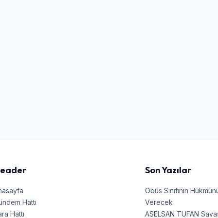
Şifre
Beni Hatırla
Şifremi Unuttum
Giriş Yap
eader
Son Yazılar
nasayfa
Obüs Sınıfının Hükmü
ündem Hattı
Verecek
ra Hattı
ASELSAN TUFAN Savaşın