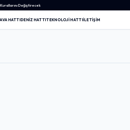
urallarını Değiştirecek
AVA HATTI
DENIZ HATTI
TEKNOLOJI HATTI
İLETIŞIM
Giriş Yap
Kullanıcı Adı veya E-posta