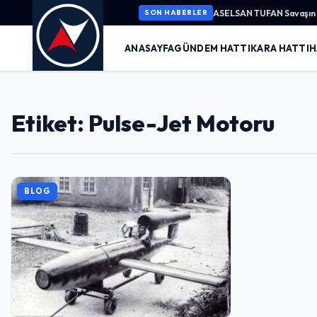
ASELSAN TUFAN Savaşın K
SON HABERLER
ANASAYFA
GÜNDEM HATTI
KARA HATTI
H
Etiket: Pulse-Jet Motoru
BLOG