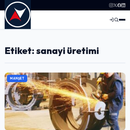
Etiket: sanayi üretimi
MANŞET
Giriş Yap