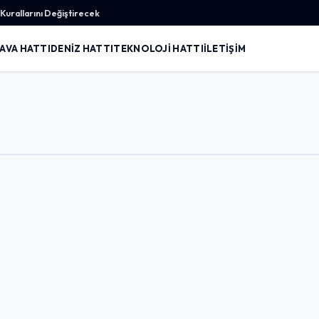
urallarını Değiştirecek
AVA HATTI
DENIZ HATTI
TEKNOLOJI HATTI
İLETIŞIM
Giriş Yap