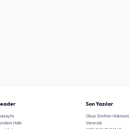
Kullanıcı Adı veya E-posta
Şifre
Beni Hatırla
Şifremi Unuttum
Giriş Yap
eader
Son Yazılar
nasayfa
Obüs Sınıfının Hükmü
ündem Hattı
Verecek