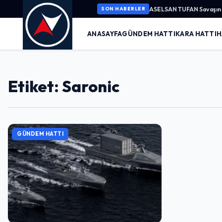
ASELSAN TUFAN Savaşın K
SON HABERLER
ANASAYFA
GÜNDEM HATTI
KARA HATTI
H
Etiket: Saronic
GÜNDEM HATTI