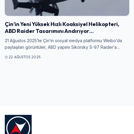
Giriş Yap
Çin’in Yeni Yüksek Hızlı Koaksiyel Helikopteri,
Kullanıcı Adı veya E-posta
ABD Raider Tasarımını Andırıyor…
21 Ağustos 2025’te Çin’in sosyal medya platformu Weibo’da
paylaşılan görüntüler, ABD yapımı Sikorsky S-97 Raider’a…
Şifre
22 AĞUSTOS 2025
Beni Hatırla
Şifremi Unuttum
Giriş Yap