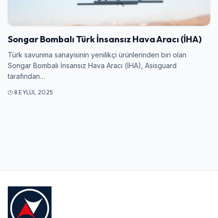
Giriş Yap
Songar Bombalı Türk İnsansız Hava Aracı (İHA)
Kullanıcı Adı veya E-posta
Türk savunma sanayisinin yenilikçi ürünlerinden biri olan
Songar Bombalı İnsansız Hava Aracı (İHA), Asisguard
tarafından…
Şifre
8 EYLÜL 2025
Beni Hatırla
Şifremi Unuttum
Giriş Yap