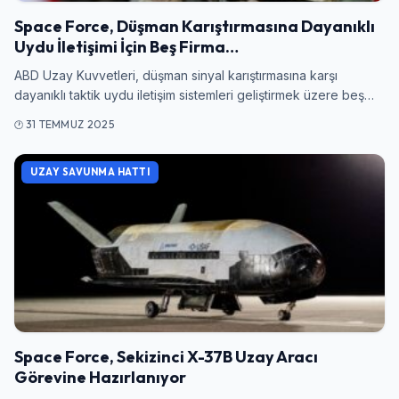
Space Force, Düşman Karıştırmasına Dayanıklı
Uydu İletişimi İçin Beş Firma…
ABD Uzay Kuvvetleri, düşman sinyal karıştırmasına karşı
dayanıklı taktik uydu iletişim sistemleri geliştirmek üzere beş…
31 TEMMUZ 2025
Giriş Yap
UZAY SAVUNMA HATTI
Kullanıcı Adı veya E-posta
Şifre
Space Force, Sekizinci X-37B Uzay Aracı
Görevine Hazırlanıyor
Beni Hatırla
Şifremi Unuttum