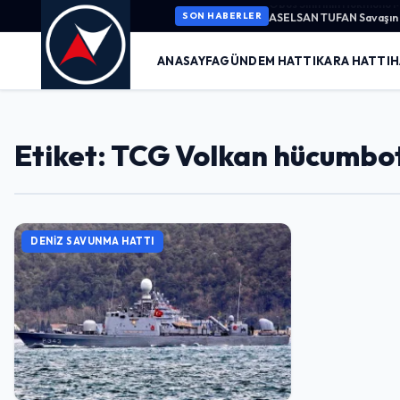
ASELSAN TUFAN Savaşın K
SON HABERLER
ANASAYFA
GÜNDEM HATTI
KARA HATTI
H
Etiket: TCG Volkan hücumbo
DENIZ SAVUNMA HATTI