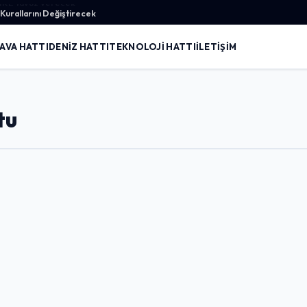
urallarını Değiştirecek
AVA HATTI
DENIZ HATTI
TEKNOLOJI HATTI
İLETIŞIM
tu
Giriş Yap