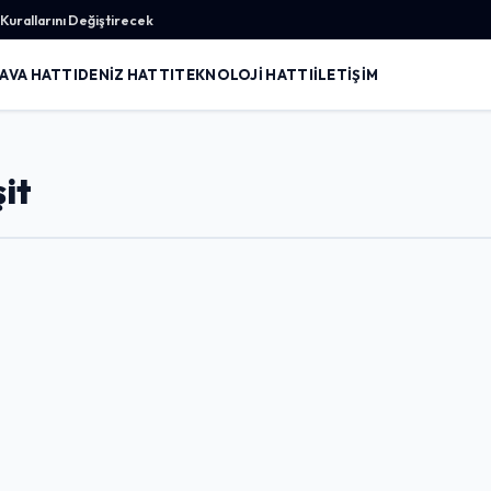
urallarını Değiştirecek
AVA HATTI
DENIZ HATTI
TEKNOLOJI HATTI
İLETIŞIM
it
Giriş Yap