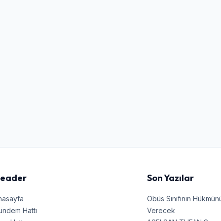
Kullanıcı Adı veya E-posta
Şifre
Beni Hatırla
Şifremi Unuttum
Giriş Yap
eader
Son Yazılar
nasayfa
Obüs Sınıfının Hükmü
ündem Hattı
Verecek