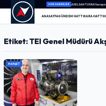
ASELSAN TUFAN Savaşın K
SON HABERLER
ANASAYFA
GÜNDEM HATTI
KARA HATTI
H
Etiket: TEI Genel Müdürü Akş
MANŞET