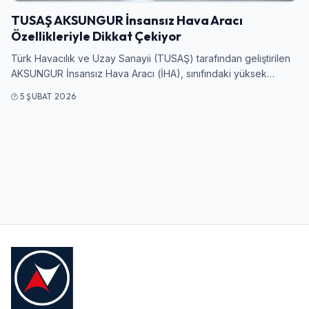
TUSAŞ AKSUNGUR İnsansız Hava Aracı
Özellikleriyle Dikkat Çekiyor
Kullanıcı Adı veya E-posta
Türk Havacılık ve Uzay Sanayii (TUSAŞ) tarafından geliştirilen
AKSUNGUR İnsansız Hava Aracı (İHA), sınıfındaki yüksek…
5 ŞUBAT 2026
Şifre
Beni Hatırla
Şifremi Unuttum
Giriş Yap