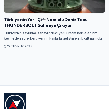
Giriş Yap
Türkiye’nin Yerli Çift Namlulu Deniz Topu
Kullanıcı Adı veya E-posta
THUNDERBOLT Sahneye Çıkıyor
Türkiye’nin savunma sanayiindeki yerli üretim hamleleri hız
kesmeden sürerken, yerli imkânlarla geliştirilen ilk çift namlulu…
Şifre
22 TEMMUZ 2025
Beni Hatırla
Şifremi Unuttum
Giriş Yap