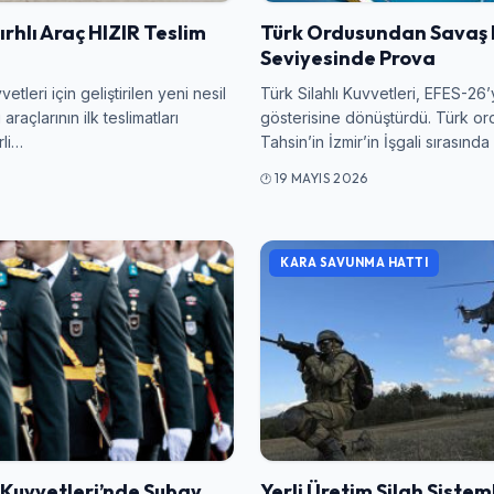
ırhlı Araç HIZIR Teslim
Türk Ordusundan Savaş H
Seviyesinde Prova
vetleri için geliştirilen yeni nesil
Türk Silahlı Kuvvetleri, EFES-26’
 araçlarının ilk teslimatları
gösterisine dönüştürdü. Türk o
rli…
Tahsin’in İzmir’in İşgali sırasında
Giriş Yap
19 MAYIS 2026
Kullanıcı Adı veya E-posta
KARA SAVUNMA HATTI
Şifre
Beni Hatırla
Şifremi Unuttum
ı Kuvvetleri’nde Subay
Yerli Üretim Silah Sistem