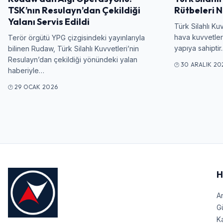
TSK’nın Resulayn’dan Çekildiği
Rütbeleri N
Yalanı Servis Edildi
Türk Silahlı Ku
hava kuvvetleri
Terör örgütü YPG çizgisindeki yayınlarıyla
yapıya sahiptir
bilinen Rudaw, Türk Silahlı Kuvvetleri’nin
Resulayn’dan çekildiği yönündeki yalan
30 ARALIK 20
haberiyle…
29 OCAK 2026
H
A
G
Ka