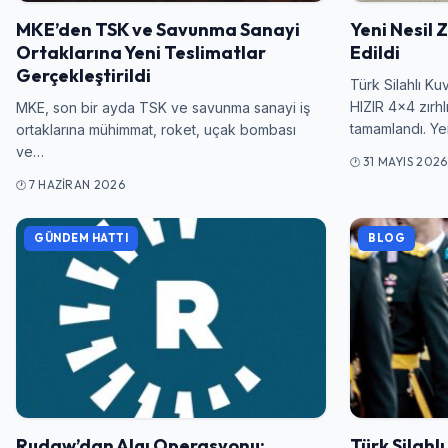
MKE’den TSK ve Savunma Sanayi
Yeni Nesil Z
Ortaklarına Yeni Teslimatlar
Edildi
Gerçekleştirildi
Türk Silahlı Kuv
HIZIR 4×4 zırhlı
MKE, son bir ayda TSK ve savunma sanayi iş
tamamlandı. Ye
ortaklarına mühimmat, roket, uçak bombası
ve…
31 MAYIS 2026
7 HAZIRAN 2026
GÜNDEM HATTI
BLOG
Rudaw’dan Algı Operasyonu:
Türk Silahl