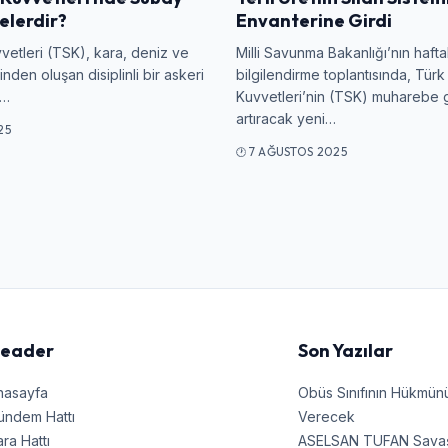
Giriş Yap
elerdir?
Envanterine Girdi
vvetleri (TSK), kara, deniz ve
Milli Savunma Bakanlığı’nın hafta
nden oluşan disiplinli bir askeri
bilgilendirme toplantısında, Türk 
.…
Kuvvetleri’nin (TSK) muharebe
artıracak yeni…
25
7 AĞUSTOS 2025
eader
Son Yazılar
nasayfa
Obüs Sınıfının Hükmü
ündem Hattı
Verecek
ra Hattı
ASELSAN TUFAN Savaşın