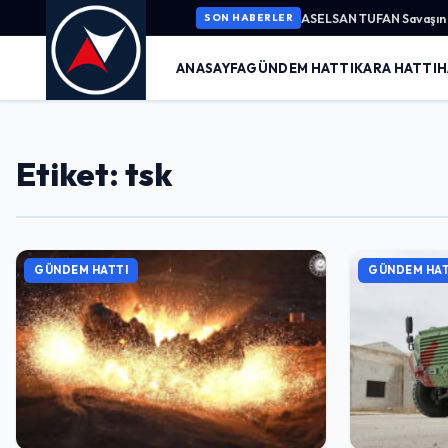
ASELSAN TUFAN Savaşın K
SON HABERLER
ANASAYFA
GÜNDEM HATTI
KARA HATTI
H
Etiket: tsk
GÜNDEM HATTI
GÜNDEM HAT