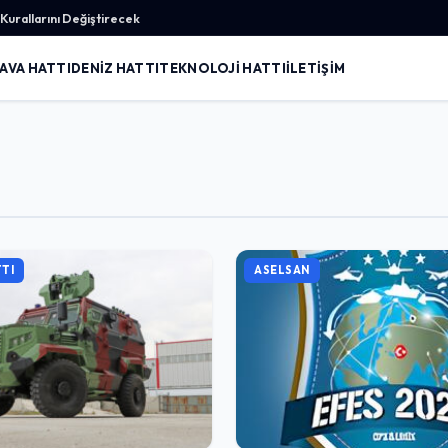
urallarını Değiştirecek
AVA HATTI
DENIZ HATTI
TEKNOLOJI HATTI
İLETIŞIM
TI
ASELSAN