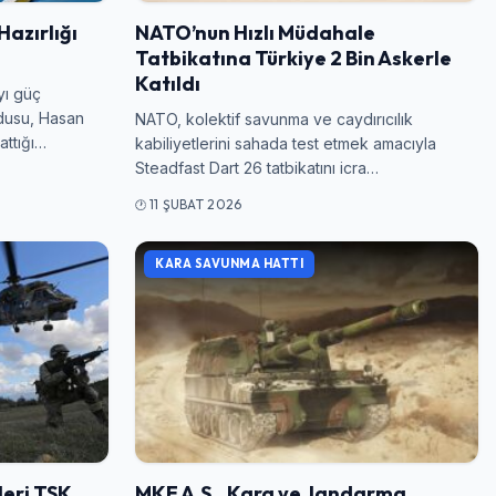
azırlığı
NATO’nun Hızlı Müdahale
Tatbikatına Türkiye 2 Bin Askerle
Katıldı
yı güç
rdusu, Hasan
NATO, kolektif savunma ve caydırıcılık
 attığı…
kabiliyetlerini sahada test etmek amacıyla
Steadfast Dart 26 tatbikatını icra…
11 ŞUBAT 2026
KARA SAVUNMA HATTI
leri TSK
MKE A.Ş., Kara ve Jandarma