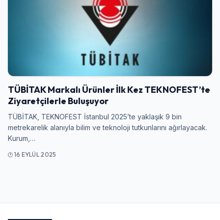
Giriş Yap
Kullanıcı Adı veya E-posta
TÜBİTAK Markalı Ürünler İlk Kez TEKNOFEST’te
Ziyaretçilerle Buluşuyor
Şifre
TÜBİTAK, TEKNOFEST İstanbul 2025’te yaklaşık 9 bin
metrekarelik alanıyla bilim ve teknoloji tutkunlarını ağırlayacak.
Kurum,…
16 EYLÜL 2025
Beni Hatırla
Şifremi Unuttum
Giriş Yap