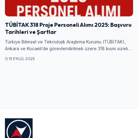
Giriş Yap
TÜBİTAK 318 Proje Personeli Alımı 2025: Başvuru
Kullanıcı Adı veya E-posta
Tarihleri ve Şartlar
Türkiye Bilimsel ve Teknolojik Araştırma Kurumu (TÜBİTAK),
Ankara ve Kocaeli’de görevlendirilmek üzere 318 kısmi süreli…
Şifre
15 EYLÜL 2025
Beni Hatırla
Şifremi Unuttum
Giriş Yap