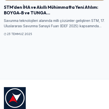
STM’den İHA ve Akıllı Mühimmatta Yeni Atılım:
BOYGA-B ve TUNGA…
Kullanıcı Adı veya E-posta
Savunma teknolojileri alanında milli çözümler geliştiren STM, 17.
Uluslararası Savunma Sanayii Fuarı (IDEF 2025) kapsamında…
23 TEMMUZ 2025
Şifre
Beni Hatırla
Şifremi Unuttum
Giriş Yap