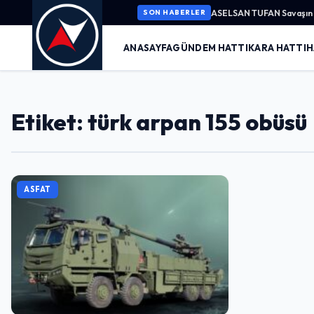
ASELSAN TUFAN Savaşın K
SON HABERLER
ANASAYFA
GÜNDEM HATTI
KARA HATTI
H
Etiket: türk arpan 155 obüsü
ASFAT