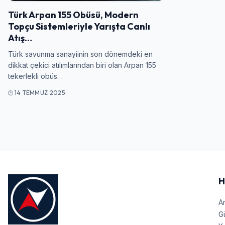
Türk Arpan 155 Obüsü, Modern
Topçu Sistemleriyle Yarışta Canlı
Atış…
Türk savunma sanayiinin son dönemdeki en
dikkat çekici atılımlarından biri olan Arpan 155
tekerlekli obüs…
14 TEMMUZ 2025
H
A
G