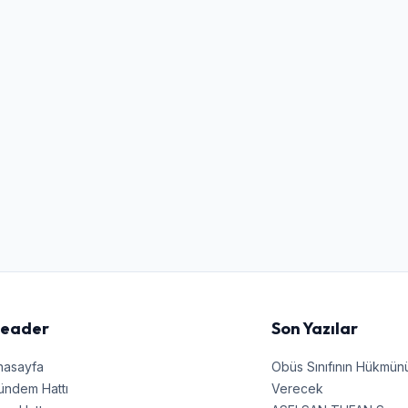
Kullanıcı Adı veya E-posta
Şifre
Beni Hatırla
Şifremi Unuttum
Giriş Yap
eader
Son Yazılar
nasayfa
Obüs Sınıfının Hükmü
ündem Hattı
Verecek