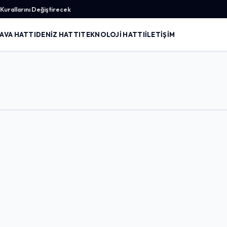
urallarını Değiştirecek
AVA HATTI
DENIZ HATTI
TEKNOLOJI HATTI
İLETIŞIM
Giriş Yap