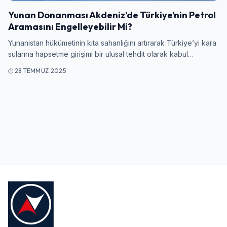
Yunan Donanması Akdeniz’de Türkiye’nin Petrol
Aramasını Engelleyebilir Mi?
Kullanıcı Adı veya E-posta
Yunanistan hükümetinin kıta sahanlığını artırarak Türkiye’yi kara
sularına hapsetme girişimi bir ulusal tehdit olarak kabul…
28 TEMMUZ 2025
Şifre
Beni Hatırla
Şifremi Unuttum
Giriş Yap