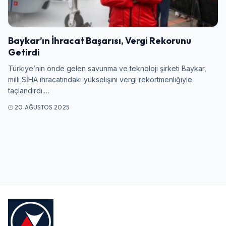
Giriş Yap
Baykar’ın İhracat Başarısı, Vergi Rekorunu
Kullanıcı Adı veya E-posta
Getirdi
Türkiye’nin önde gelen savunma ve teknoloji şirketi Baykar,
milli SİHA ihracatındaki yükselişini vergi rekortmenliğiyle
taçlandırdı.…
Şifre
20 AĞUSTOS 2025
Beni Hatırla
Şifremi Unuttum
Giriş Yap