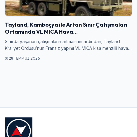
Giriş Yap
Tayland, Kamboçya ile Artan Sınır Çatışmaları
Kullanıcı Adı veya E-posta
Ortamında VL MICA Hava…
Sınırda yaşanan çatışmaların artmasının ardından, Tayland
Kraliyet Ordusu’nun Fransız yapımı VL MICA kısa menzilli hava…
Şifre
28 TEMMUZ 2025
Beni Hatırla
Şifremi Unuttum
Giriş Yap