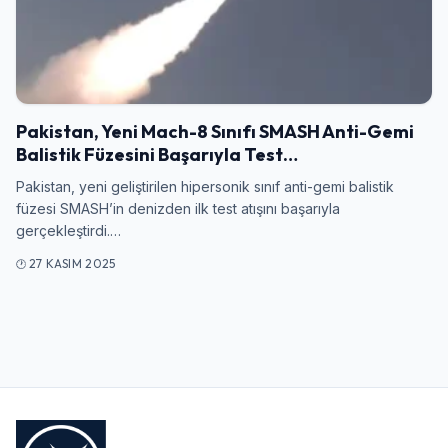
Giriş Yap
Kullanıcı Adı veya E-posta
Pakistan, Yeni Mach-8 Sınıfı SMASH Anti-Gemi
Balistik Füzesini Başarıyla Test…
Pakistan, yeni geliştirilen hipersonik sınıf anti-gemi balistik
füzesi SMASH’in denizden ilk test atışını başarıyla
Şifre
gerçekleştirdi.…
27 KASIM 2025
Beni Hatırla
Şifremi Unuttum
Giriş Yap